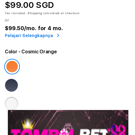
$99.00 SGD
Tax included.
Shipping
calculated at checkout.
or
$99.50
/mo. for 4 mo.
Pelajari Selengkapnya
Color
- Cosmic Orange