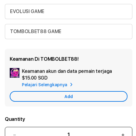
EVOLUSI GAME
TOMBOLBET88 GAME
Keamanan Di TOMBOLBET88!
Keamanan akun dan data pemain terjaga
Ad
$15.00 SGD
App
Pelajari Selengkapnya
Car
Add
Quantity