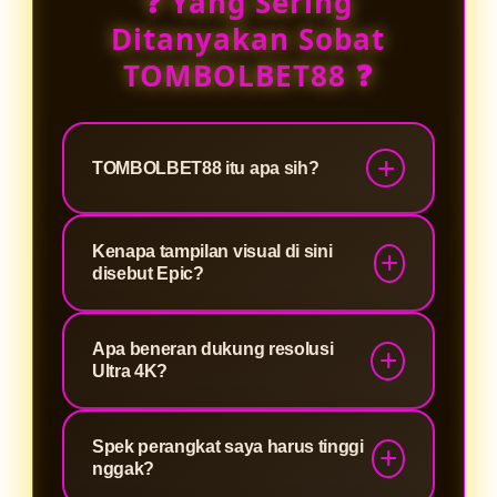
❓ Yang Sering
Ditanyakan Sobat
TOMBOLBET88 ❓
TOMBOLBET88 itu apa sih?
TOMBOLBET88 adalah platform
Kenapa tampilan visual di sini
yang fokus pada evolusi grafis video
disebut Epic?
games kasta tertinggi. Kami
dirancang khusus untuk memberikan
Karena kami memfokuskan
Apa beneran dukung resolusi
pengalaman visual Ultra 4K yang
semuanya pada kejernihan layar
Ultra 4K?
bikin dunia digital jadi terasa jauh
resolusi tinggi. Di TOMBOLBET88,
lebih nyata dan epic!
setiap elemen mulai dari hal kecil
Pastinya! Kami memang spesialis
Spek perangkat saya harus tinggi
terkecil hingga pemandangan yang
menonjolkan evolusi grafis Ultra 4K.
nggak?
luas bakal tampil memukau tanpa
Setiap piksel diproses supaya