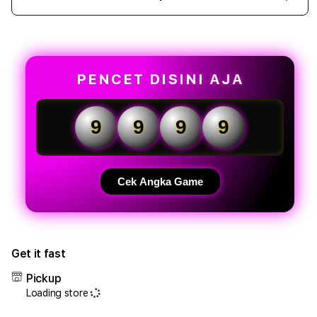
Decrease
Incr
quantity
quant
for
for
TOMBOLBET88
TOM
-
-
Video
Vide
PENCET DISINI AJA
Games
Gam
Epic
Epic
Evolusi
Evolu
9
9
9
9
Visual
Visua
Indah
Inda
Dengan
Deng
Resolusi
Resol
Cek Angka Game
Tampilan
Tamp
Ultra
Ultra
4k
4k
Get it fast
Pickup
Loading store