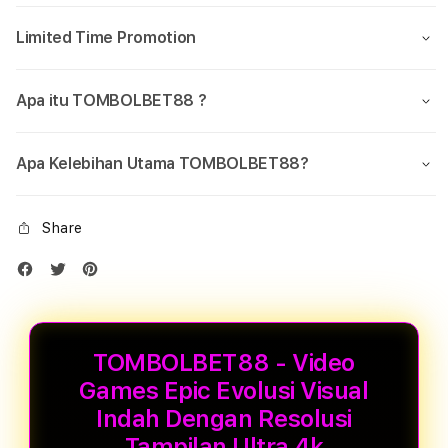
Limited Time Promotion
Apa itu TOMBOLBET88 ?
Apa Kelebihan Utama TOMBOLBET88?
Share
TOMBOLBET88 - Video
Games Epic Evolusi Visual
Indah Dengan Resolusi
Tampilan Ultra 4k