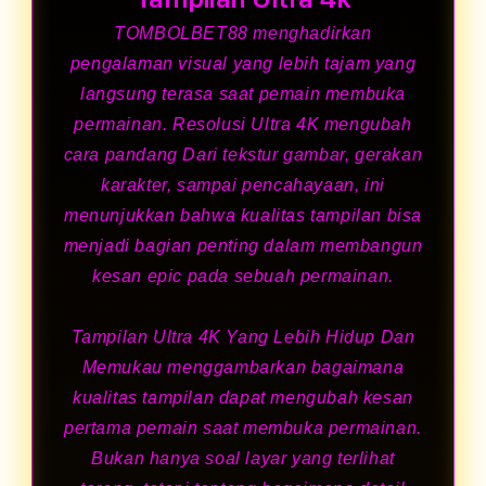
TOMBOLBET88 menghadirkan
pengalaman visual yang lebih tajam yang
langsung terasa saat pemain membuka
permainan. Resolusi Ultra 4K mengubah
cara pandang Dari tekstur gambar, gerakan
karakter, sampai pencahayaan, ini
menunjukkan bahwa kualitas tampilan bisa
menjadi bagian penting dalam membangun
kesan epic pada sebuah permainan.
Tampilan Ultra 4K Yang Lebih Hidup Dan
Memukau menggambarkan bagaimana
kualitas tampilan dapat mengubah kesan
pertama pemain saat membuka permainan.
Bukan hanya soal layar yang terlihat