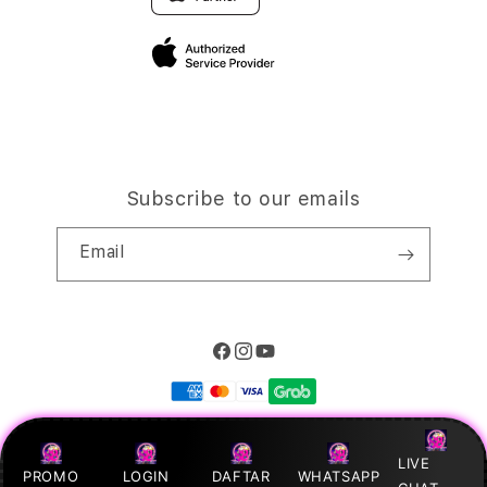
Privacy Policy
Site Terms of Use
Subscribe to our emails
Email
Facebook
Instagram
YouTube
Payment
methods
LIVE
PROMO
LOGIN
DAFTAR
WHATSAPP
© 2026,
TOMBOLBET88
Powered by Shopify